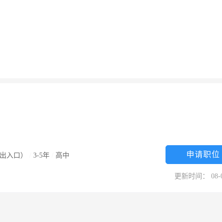
申请职位
出入口）
/
3-5年
/
高中
更新时间： 08-