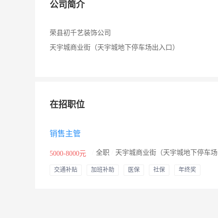
公司简介
荣县初千艺装饰公司
天宇城商业街（天宇城地下停车场出入口）
在招职位
销售主管
/
全职
/
天宇城商业街（天宇城地下停车场
5000-8000元
交通补贴
加班补助
医保
社保
年终奖
节日福利
年假
其他补贴