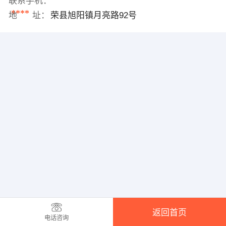
联系手机：
****
地 址：
荣县旭阳镇月亮路92号
返回首页
电话咨询