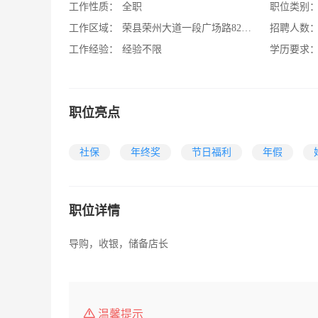
工作性质：
全职
职位类别
工作区域：
荣县荣州大道一段广场路82号佰润尚品
招聘人数
工作经验：
经验不限
学历要求
职位亮点
社保
年终奖
节日福利
年假
职位详情
导购，收银，储备店长
温馨提示