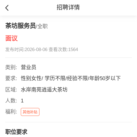
招聘详情
茶坊服务员
/全职
面议
发布时间:2026-08-06 查看次数:1564
类别:
营业员
要求:
性别女性/ 学历不限/经验不限/年龄50岁以下
区域:
水岸南苑逍遥大茶坊
人数:
1
福利:
其他补贴
职位要求