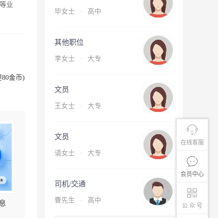
等业
毕女士
·
高中
其他职位
李女士
·
大专
80金币)
文员
王女士
·
大专
文员
在线客服
请女士
·
大专
会员中心
司机/交通
曹先生
·
高中
息
公 众 号