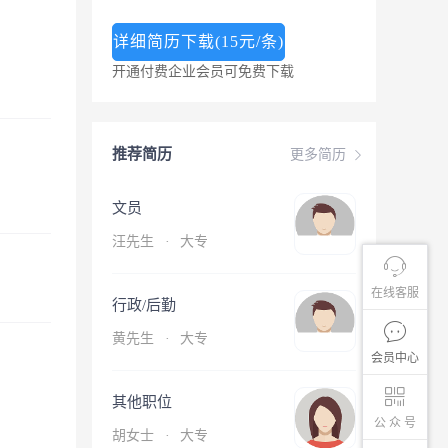
详细简历下载(15元/条)
开通付费企业会员可免费下载
推荐简历
更多简历
文员
汪先生
·
大专
在线客服
行政/后勤
黄先生
·
大专
会员中心
其他职位
公 众 号
胡女士
·
大专