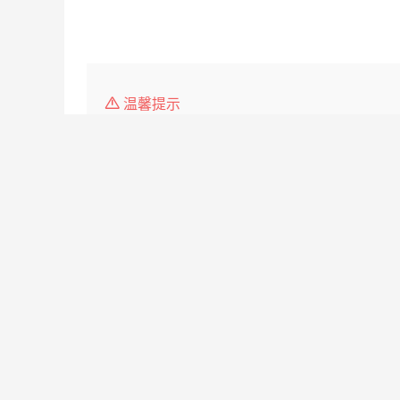
温馨提示
1、本平台仅供信息发布，不会收取押金、保证金，请
2、请告知求职者，是在
荣县人才网
www.2u2b.co
3.如遇无效简历，请点击投诉，我们会第一时间 处理