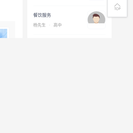
餐饮服务
杨先生
·
高中
司机/交通
曹先生
·
高中
查看更多简历
息
微信扫一扫找工作