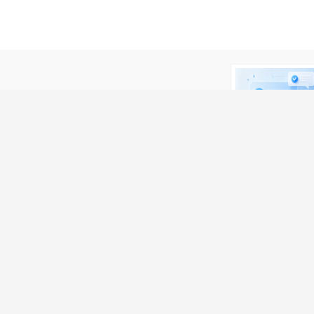
微友务必谨慎！
m上看到该简历的！
。
我要举报>>>
关注获取更多信