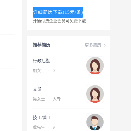
详细简历下载(15元/条)
开通付费企业会员可免费下载
推荐简历
更多简历
行政后勤
胡女士
·
0
文员
吴女士
·
大专
技工/普工
虞先生
·
9