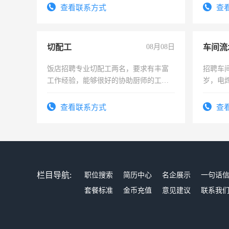
太太等。
查看联系方式
查
切配工
08月08日
车间流
饭店招聘专业切配工两名，要求有丰富
招聘车间
工作经验，能够很好的协助厨师的工
岁，电
作。包吃住，每月有公休，工资3500-
好。薪资
4500。
宿，免
查看联系方式
查
25号准
栏目导航:
职位搜索
简历中心
名企展示
一句话
套餐标准
金币充值
意见建议
联系我