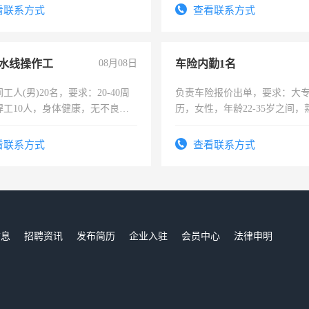
看联系方式
查看联系方式
水线操作工
08月08日
车险内勤1名
工人(男)20名，要求：20-40周
负责车险报价出单，要求：大
焊工10人，身体健康，无不良嗜
历，女性，年龄22-35岁之间
：4500-7000元，标准八人间住
操作，工作态度认真，具有团
费发放劳保用品，两班倒，每月
试用期1-3个月，转正后交纳五
看联系方式
查看联系方式
时发放工资，工作时间10小时
信息
招聘资讯
发布简历
企业入驻
会员中心
法律申明
们