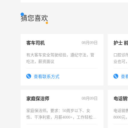
猜您喜欢
客车司机
08月09日
护士 
有大客车安全驾驶经验，遵纪守法，管
口腔诊
吃注，薪资面议
业也可
强。面
查看联系方式
查
家庭保洁师
08月09日
电话销
家庭保洁师。要求：50周岁以下、女
电话销售
性、干净利索，月薪4000+，工作轻松，
8000
时间灵活，不需坐班，适合宝妈、全职