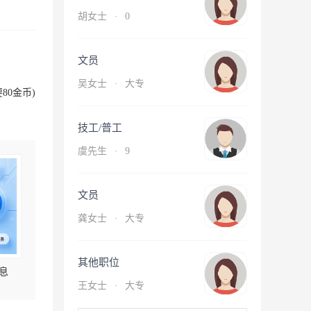
胡女士
·
0
文员
吴女士
·
大专
80金币)
技工/普工
虞先生
·
9
文员
龚女士
·
大专
其他职位
息
王女士
·
大专