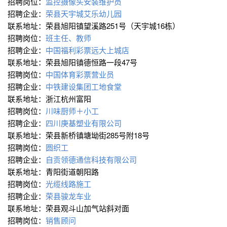
招聘岗位：
监控摄像头安装维护员
招聘企业：
荣县天宇城艾乐幼儿园
联系地址：荣县旭阳镇望溪路251号（天宇城16栋）
招聘岗位：
班主任、教师
招聘企业：
中国福利彩票远大上城店
联系地址：荣县旭阳镇德恒路一段47号
招聘岗位：
中国体育彩票营业员
招聘企业：
中铁建设集团工地食堂
联系地址：浙江杭州富阳
招聘岗位：
川味厨师＋小工
招聘企业：
四川庚基塑业有限公司
联系地址：荣县新桥镇塘坳街285号附18号
招聘岗位：
圆织工
招聘企业：
自贡领德通信科技有限公司
联系地址：青阳街道朝阳路
招聘岗位：
光缆线路施工
招聘企业：
荣县骏龙车业
联系地址：荣县观斗山加气站斜对面
招聘岗位：
销售顾问