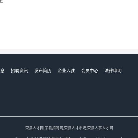
生
信息
招聘资讯
发布简历
企业入驻
会员中心
法律申明
们
荣县人才网,荣县招聘网,荣县人才市场,荣县人事人才网