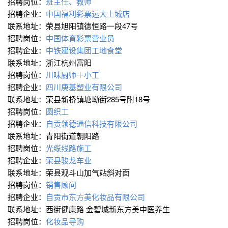
招聘岗位：
班主任、教师
招聘企业：
中国福利彩票远大上城店
联系地址：荣县旭阳镇德恒路一段47号
招聘岗位：
中国体育彩票营业员
招聘企业：
中铁建设集团工地食堂
联系地址：浙江杭州富阳
招聘岗位：
川味厨师＋小工
招聘企业：
四川庚基塑业有限公司
联系地址：荣县新桥镇塘坳街285号附18号
招聘岗位：
圆织工
招聘企业：
自贡领德通信科技有限公司
联系地址：青阳街道朝阳路
招聘岗位：
光缆线路施工
招聘企业：
荣县骏龙车业
联系地址：荣县观斗山加气站斜对面
招聘岗位：
销售顾问
招聘企业：
自贡市东方美化妆品有限公司
联系地址：西街健康路 金碧城新东方美中医养生
招聘岗位：
化妆品导购