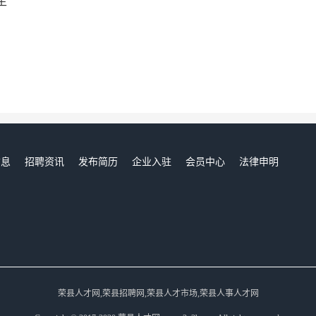
生
信息
招聘资讯
发布简历
企业入驻
会员中心
法律申明
们
荣县人才网,荣县招聘网,荣县人才市场,荣县人事人才网