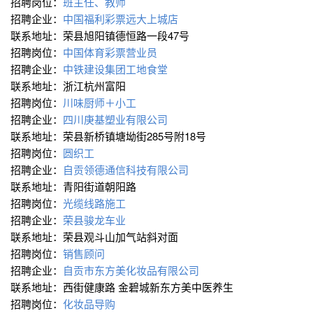
招聘岗位：
班主任、教师
招聘企业：
中国福利彩票远大上城店
联系地址：荣县旭阳镇德恒路一段47号
招聘岗位：
中国体育彩票营业员
招聘企业：
中铁建设集团工地食堂
联系地址：浙江杭州富阳
招聘岗位：
川味厨师＋小工
招聘企业：
四川庚基塑业有限公司
联系地址：荣县新桥镇塘坳街285号附18号
招聘岗位：
圆织工
招聘企业：
自贡领德通信科技有限公司
联系地址：青阳街道朝阳路
招聘岗位：
光缆线路施工
招聘企业：
荣县骏龙车业
联系地址：荣县观斗山加气站斜对面
招聘岗位：
销售顾问
招聘企业：
自贡市东方美化妆品有限公司
联系地址：西街健康路 金碧城新东方美中医养生
招聘岗位：
化妆品导购